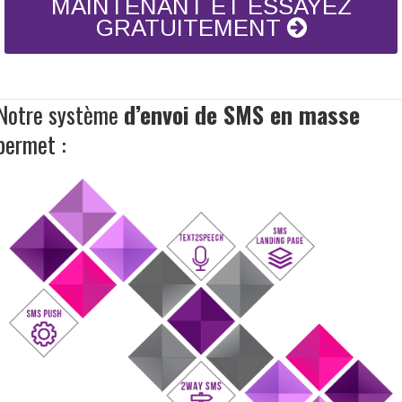
MAINTENANT ET ESSAYEZ
GRATUITEMENT
Notre système
d’envoi de SMS en masse
permet :