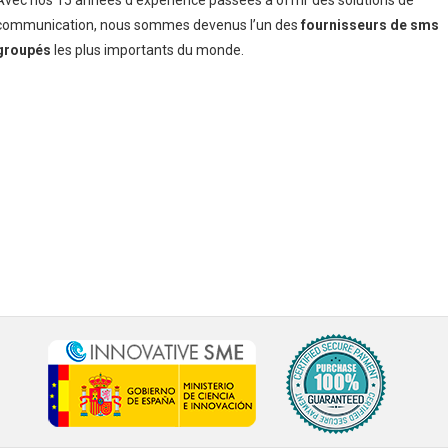
Avec nos 15 années d’expérience passées à offrir des solutions de
communication, nous sommes devenus l’un des
fournisseurs de sms
groupés
les plus importants du monde.
Les meilleurs prix imbattables
INSCRIPTION GRATUITE