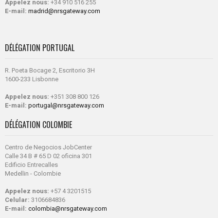
Appelez nous:
+34 910 516 255
E-mail:
madrid@nrsgateway.com
DÉLÉGATION PORTUGAL
R. Poeta Bocage 2, Escritorio 3H
1600-233 Lisbonne
Appelez nous:
+351 308 800 126
E-mail:
portugal@nrsgateway.com
DÉLÉGATION COLOMBIE
Centro de Negocios JobCenter
Calle 34 B # 65 D 02 oficina 301
Edificio Entrecalles
Medellin - Colombie
Appelez nous:
+57 4 3201515
Celular:
3106684836
E-mail:
colombia@nrsgateway.com