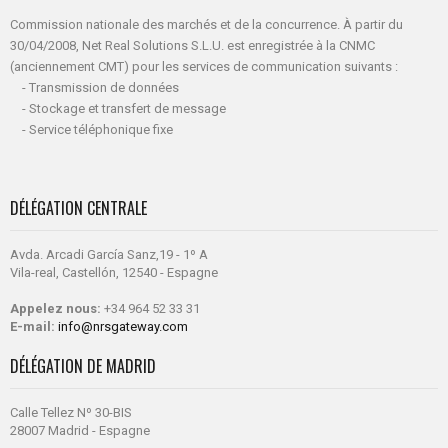
Commission nationale des marchés et de la concurrence. À partir du
30/04/2008, Net Real Solutions S.L.U. est enregistrée à la CNMC
(anciennement CMT) pour les services de communication suivants :
- Transmission de données
- Stockage et transfert de message
- Service téléphonique fixe
DÉLÉGATION CENTRALE
Avda. Arcadi García Sanz,19 - 1º A
Vila-real, Castellón, 12540 - Espagne
Appelez nous:
+34 964 52 33 31
E-mail:
info@nrsgateway.com
DÉLÉGATION DE MADRID
Calle Tellez Nº 30-BIS
28007 Madrid - Espagne