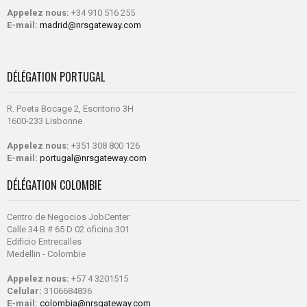
Appelez nous:
+34 910 516 255
E-mail:
madrid@nrsgateway.com
DÉLÉGATION PORTUGAL
R. Poeta Bocage 2, Escritorio 3H
1600-233 Lisbonne
Appelez nous:
+351 308 800 126
E-mail:
portugal@nrsgateway.com
DÉLÉGATION COLOMBIE
Centro de Negocios JobCenter
Calle 34 B # 65 D 02 oficina 301
Edificio Entrecalles
Medellin - Colombie
Appelez nous:
+57 4 3201515
Celular:
3106684836
E-mail:
colombia@nrsgateway.com