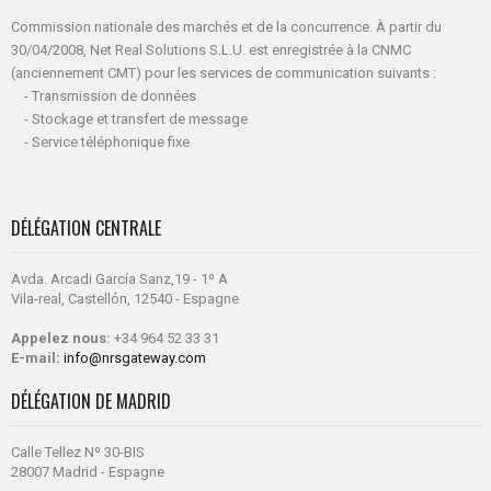
Commission nationale des marchés et de la concurrence. À partir du
30/04/2008, Net Real Solutions S.L.U. est enregistrée à la CNMC
(anciennement CMT) pour les services de communication suivants :
- Transmission de données
- Stockage et transfert de message
- Service téléphonique fixe
DÉLÉGATION CENTRALE
Avda. Arcadi García Sanz,19 - 1º A
Vila-real, Castellón, 12540 - Espagne
Appelez nous:
+34 964 52 33 31
E-mail:
info@nrsgateway.com
DÉLÉGATION DE MADRID
Calle Tellez Nº 30-BIS
28007 Madrid - Espagne