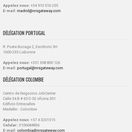
Appelez nous:
+34 910 516 255
E-mail:
madrid@nrsgateway.com
DÉLÉGATION PORTUGAL
R. Poeta Bocage 2, Escritorio 3H
1600-233 Lisbonne
Appelez nous:
+351 308 800 126
E-mail:
portugal@nrsgateway.com
DÉLÉGATION COLOMBIE
Centro de Negocios JobCenter
Calle 34 B # 65 D 02 oficina 301
Edificio Entrecalles
Medellin - Colombie
Appelez nous:
+57 4 3201515
Celular:
3106684836
E-mail:
colombia@nrsgateway.com